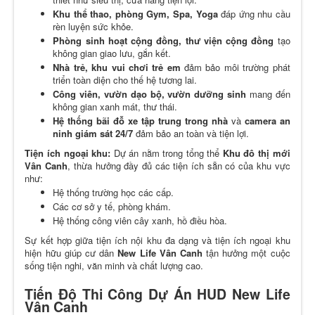
Khu thể thao, phòng Gym, Spa, Yoga
đáp ứng nhu cầu
rèn luyện sức khỏe.
Phòng sinh hoạt cộng đồng, thư viện cộng đồng
tạo
không gian giao lưu, gắn kết.
Nhà trẻ, khu vui chơi trẻ em
đảm bảo môi trường phát
triển toàn diện cho thế hệ tương lai.
Công viên, vườn dạo bộ, vườn dưỡng sinh
mang đến
không gian xanh mát, thư thái.
Hệ thống bãi đỗ xe tập trung trong nhà
và
camera an
ninh giám sát 24/7
đảm bảo an toàn và tiện lợi.
Tiện ích ngoại khu:
Dự án nằm trong tổng thể
Khu đô thị mới
Vân Canh
, thừa hưởng đầy đủ các tiện ích sẵn có của khu vực
như:
Hệ thống trường học các cấp.
Các cơ sở y tế, phòng khám.
Hệ thống công viên cây xanh, hồ điều hòa.
Sự kết hợp giữa tiện ích nội khu đa dạng và tiện ích ngoại khu
hiện hữu giúp cư dân
New Life Vân Canh
tận hưởng một cuộc
sống tiện nghi, văn minh và chất lượng cao.
Tiến Độ Thi Công Dự Án HUD New Life
Vân Canh