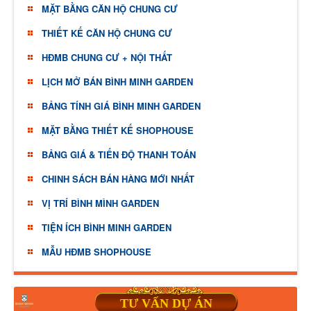
MẶT BẰNG CĂN HỘ CHUNG CƯ
THIẾT KẾ CĂN HỘ CHUNG CƯ
HĐMB CHUNG CƯ + NỘI THẤT
LỊCH MỞ BÁN BÌNH MINH GARDEN
BẢNG TÍNH GIÁ BÌNH MINH GARDEN
MẶT BẰNG THIẾT KẾ SHOPHOUSE
BẢNG GIÁ & TIẾN ĐỘ THANH TOÁN
CHINH SÁCH BÁN HÀNG MỚI NHẤT
VỊ TRÍ BÌNH MÌNH GARDEN
TIỆN ÍCH BÌNH MINH GARDEN
MẪU HĐMB SHOPHOUSE
TƯ VẤN DỰ ÁN