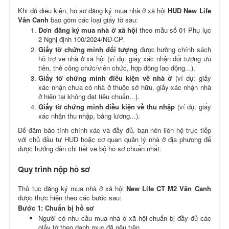
Khi đủ điều kiện, hồ sơ đăng ký mua nhà ở xã hội
HUD New Life
Vân Canh
bao gồm các loại giấy tờ sau:
Đơn đăng ký mua nhà ở xã hội
theo mẫu số 01 Phụ lục
2 Nghị định 100/2024/NĐ-CP.
Giấy tờ chứng minh đối tượng
được hưởng chính sách
hỗ trợ về nhà ở xã hội (ví dụ: giấy xác nhận đối tượng ưu
tiên, thẻ công chức/viên chức, hợp đồng lao động...).
Giấy tờ chứng minh điều kiện về nhà ở
(ví dụ: giấy
xác nhận chưa có nhà ở thuộc sở hữu, giấy xác nhận nhà
ở hiện tại không đạt tiêu chuẩn...).
Giấy tờ chứng minh điều kiện về thu nhập
(ví dụ: giấy
xác nhận thu nhập, bảng lương...).
Để đảm bảo tính chính xác và đầy đủ, bạn nên liên hệ trực tiếp
với chủ đầu tư HUD hoặc cơ quan quản lý nhà ở địa phương để
được hướng dẫn chi tiết về bộ hồ sơ chuẩn nhất.
Quy trình nộp hồ sơ
Thủ tục đăng ký mua nhà ở xã hội
New Life CT M2 Vân Canh
được thực hiện theo các bước sau:
Bước 1: Chuẩn bị hồ sơ
Người có nhu cầu mua nhà ở xã hội chuẩn bị đầy đủ các
giấy tờ theo danh mục đã nêu trên.