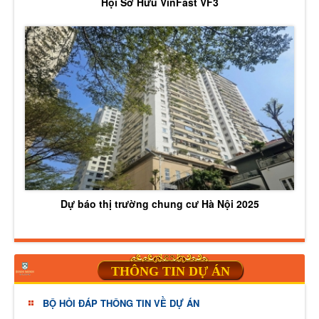
Hội Sở Hữu VinFast VF3
Dự báo thị trường chung cư Hà Nội 2025
THÔNG TIN DỰ ÁN
BỘ HỎI ĐÁP THÔNG TIN VỀ DỰ ÁN