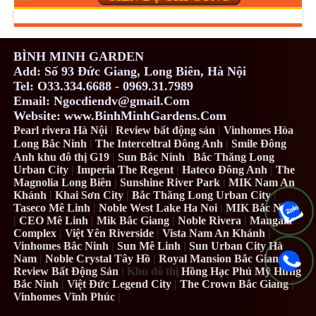
BÌNH MINH GARDEN
Add: Số 93 Đức Giang, Long Biên, Hà Nội
Tel: O33.334.6688 - 0969.31.7989
Email: Ngocdiendv@gmail.Com
Website: www.BinhMinhGardens.Com
Pearl rivera Hà Nội
|
Review bất động sản
|
Vinhomes Hòa
Long Bắc Ninh
|
The Interceltral Đông Anh
|
Smile Đông
Anh khu đô thị G19
|
Sun Bắc Ninh
|
Bắc Thăng Long
Urban City
|
Imperia The Regent
|
Hateco Đông Anh
|
The
Magnolia Long Biên
|
Sunshine River Park
|
MIK Nam An
Khánh
|
Khai Sơn City
|
Bắc Thăng Long Urban City
|
Taseco Mê Linh
|
Noble West Lake Ha Noi
|
MIK Bắc Ninh
|
CEO Mê Linh
|
Mik Bắc Giang
|
Noble Rivera
|
Mangala
Complex
|
Việt Yên Riverside
|
Vista Nam An Khánh
|
Vinhomes Bắc Ninh
|
Sun Mê Linh
|
Sun Urban City Hà
Nam
|
Noble Crystal Tây Hồ
|
Royal Mansion Bắc Giang
|
Review Bất Động Sản
| Khu đô thị
Hồng Hạc Phú Mỹ Hưng
Bắc Ninh
|
Việt Đức Legend City
|
The Crown Bắc Giang
|
Vinhomes Vĩnh Phúc
|