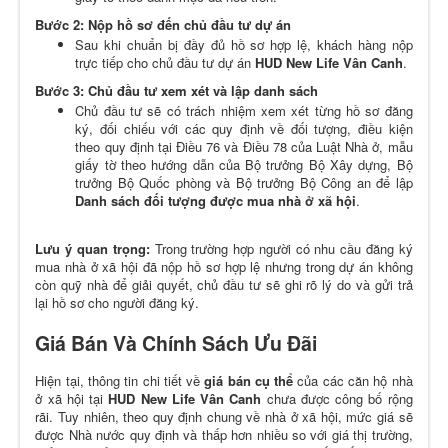
Bước 2: Nộp hồ sơ đến chủ đầu tư dự án
Sau khi chuẩn bị đầy đủ hồ sơ hợp lệ, khách hàng nộp
trực tiếp cho chủ đầu tư dự án
HUD New Life Vân Canh
.
Bước 3: Chủ đầu tư xem xét và lập danh sách
Chủ đầu tư sẽ
có trách nhiệm xem xét từng hồ sơ đăng
ký, đối chiếu với các quy định về đối tượng, điều kiện
theo quy định tại Điều 76 và Điều 78 của Luật Nhà ở, mẫu
giấy tờ theo hướng dẫn của Bộ trưởng Bộ Xây dựng, Bộ
trưởng Bộ Quốc phòng và Bộ trưởng Bộ Công an để lập
Danh sách đối tượng được mua nhà ở xã hội
.
Lưu ý quan trọng:
Trong trường hợp người có nhu cầu đăng ký
mua nhà ở xã hội đã nộp hồ sơ hợp lệ nhưng trong dự án không
còn quỹ nhà để giải quyết, chủ đầu tư sẽ ghi rõ lý do và gửi trả
lại hồ sơ cho người đăng ký.
Giá Bán Và Chính Sách Ưu Đãi
Hiện tại, thông tin chi tiết về
giá bán cụ thể
của các căn hộ nhà
ở xã hội tại
HUD New Life Vân Canh
chưa được công bố rộng
rãi. Tuy nhiên, theo quy định chung về nhà ở xã hội, mức giá sẽ
được Nhà nước quy định và thấp hơn nhiều so với giá thị trường,