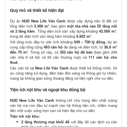
Quy mô và thiết kế hiện đại
Dự án
HUD New Life Vân Canh
được xây dựng trên lô đất có
tổng diện tích
3.306 m²
, bao gồm
một tòa nhà cao 25 tầng nổi
và 2 tầng hầm
. Tổng diện tích sàn xây dựng khoảng
42.000 m²
,
trong đó diện tích sàn tầng hầm khoảng
6.602 m²
.
Với tổng mức đầu tư ước tính khoảng
649 – 700 tỷ đồng
, dự án
cung cấp tổng cộng
463 căn hộ
đa dạng về diện tích, từ
36,6 m²
đến 70 m²
. Trong số này, có
352 căn hộ để bán
(bao gồm 259
căn nhà ở xã hội và 93 căn thương mại) và
111 căn hộ cho
thuê
.
Các căn hộ tại
New Life Vân Canh
được thiết kế thông minh, tối
ưu công năng sử dụng, đảm bảo đón sáng và thông gió tự nhiên,
mang lại không gian sống thoáng đãng và tiện nghi cho cư dân.
Tiện ích nội khu và ngoại khu đồng bộ
HUD New Life Vân Canh
không chỉ chú trọng đến chất lượng
căn hộ mà còn đầu tư mạnh vào hệ thống tiện ích, nhằm mang
đến một cuộc sống trọn vẹn và hiện đại cho cư dân:
Tiện ích nội khu:
2 tầng thương mại khối đế
với đầy đủ các dịch vụ cần
thiết như siêu thị, cửa hàng tiện lợi.