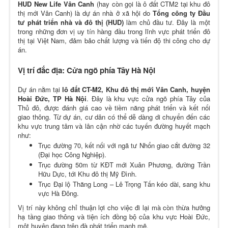
HUD New Life Vân Canh
(hay còn gọi là ô đất CTM2 tại khu đô
thị mới Vân Canh) là dự án nhà ở xã hội do
Tổng công ty Đầu
tư phát triển nhà và đô thị (HUD)
làm chủ đầu tư. Đây là một
trong những đơn vị uy tín hàng đầu trong lĩnh vực phát triển đô
thị tại Việt Nam, đảm bảo chất lượng và tiến độ thi công cho dự
án.
Vị trí đắc địa: Cửa ngõ phía Tây Hà Nội
Dự án nằm tại
lô đất CT-M2, Khu đô thị mới Vân Canh, huyện
Hoài Đức, TP Hà Nội
. Đây là khu vực cửa ngõ phía Tây của
Thủ đô, được đánh giá cao về tiềm năng phát triển và kết nối
giao thông. Từ dự án, cư dân có thể dễ dàng di chuyển đến các
khu vực trung tâm và lân cận nhờ các tuyến đường huyết mạch
như:
Trục đường 70, kết nối với ngã tư Nhổn giao cắt đường 32
(Đại học Công Nghiệp).
Trục đường 50m từ KĐT mới Xuân Phương, đường Trần
Hữu Dực, tới Khu đô thị Mỹ Đình.
Trục Đại lộ Thăng Long – Lê Trọng Tấn kéo dài, sang khu
vực Hà Đông.
Vị trí này không chỉ thuận lợi cho việc đi lại mà còn thừa hưởng
hạ tầng giao thông và tiện ích đồng bộ của khu vực Hoài Đức,
một huyện đang trên đà phát triển mạnh mẽ.