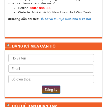
nhất và tham khảo nhà mẫu:
Hotline:
0987 884 666
Website:
Nhà ở xã hội New Life - Hud Vân Canh
#Hướng dẫn chi tiết:
Hồ sơ và thủ tục mua nhà ở xã hội
ĐĂNG KÝ MUA CĂN HỘ
Đăng ký
CÓ THỂ BẠN QUAN TÂM