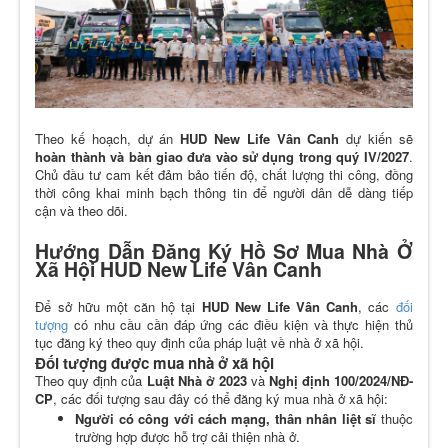
Theo kế hoạch, dự án
HUD New Life Vân Canh
dự kiến sẽ
hoàn thành và bàn giao đưa vào sử dụng trong quý IV/2027
.
Chủ đầu tư cam kết đảm bảo tiến độ, chất lượng thi công, đồng
thời công khai minh bạch thông tin để người dân dễ dàng tiếp
cận và theo dõi.
Hướng Dẫn Đăng Ký Hồ Sơ Mua Nhà Ở
Xã Hội HUD New Life Vân Canh
Để sở hữu một căn hộ tại
HUD New Life Vân Canh
, các
đối
tượng
có nhu cầu cần đáp ứng các điều kiện và thực hiện thủ
tục đăng ký theo quy định của pháp luật về nhà ở xã hội.
Đối tượng được mua nhà ở xã hội
Theo quy định của
Luật Nhà ở 2023
và
Nghị định 100/2024/NĐ-
CP
, các đối tượng sau đây có thể đăng ký mua nhà ở xã hội:
Người có công với cách mạng, thân nhân liệt sĩ
thuộc
trường hợp được hỗ trợ cải thiện nhà ở.