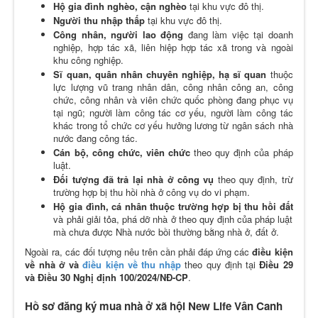
Hộ gia đình nghèo, cận nghèo
tại khu vực đô thị.
Người thu nhập thấp
tại khu vực đô thị.
Công nhân, người lao động
đang
làm việc tại doanh
nghiệp, hợp tác xã, liên hiệp hợp tác xã trong và ngoài
khu công nghiệp.
Sĩ quan, quân nhân chuyên nghiệp, hạ sĩ quan
thuộc
lực lượng vũ trang nhân dân, công nhân côn
g an, công
chức, công nhân và viên chức quốc phòng đang phục vụ
tại ngũ; người làm công tác cơ yếu, người làm công tác
khác trong tổ chức cơ yếu hưởng lương từ
ngân sách nhà
nước đang công tác.
Cán bộ, công chức, viên chức
theo quy định của pháp
luật.
Đối tượng đã trả lại nhà ở công vụ
theo quy định, trừ
trường hợp bị thu hồi nhà ở công vụ do vi phạm.
Hộ gia đình, cá nhân thuộc trường hợp bị thu hồi đất
và phải giải tỏa, phá dỡ nhà ở theo quy định của pháp luật
mà chưa được Nhà nước bồi thường bằng nhà ở, đất
ở.
Ngoài ra, các đối tượng nêu trên cần phải đáp ứng các
điều kiện
về nhà ở và
điều kiện về thu nhập
theo quy định tại
Điều 29
và Điều 30 Nghị định 100/2024/NĐ-CP
.
Hồ sơ đăng ký mua nhà ở xã hội New Life Vân Canh