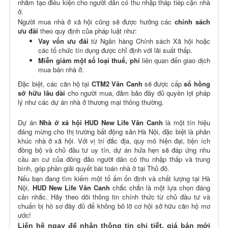
nhằm tạo điều kiện cho người dân có thu nhập thấp tiếp cận nhà
ở.
Người mua nhà ở xã hội cũng sẽ được hưởng các
chính sách
ưu đãi
theo quy định của pháp luật như:
Vay vốn ưu đãi
từ Ngân hàng Chính sách Xã hội hoặc
các tổ chức tín dụng được chỉ định với lãi suất thấp.
Miễn giảm một số loại thuế, phí
liên quan đến giao dịch
mua bán nhà ở.
Đặc biệt,
các căn hộ tại
CTM2 Vân Canh
sẽ được cấp
sổ hồng
sở hữu lâu dài
cho người mua, đảm bảo đầy đủ quyền lợi pháp
lý như các dự án nhà ở thương mại thông thườn
g.
Dự án
Nhà ở xã hội HUD New Life Vân Canh
là một tín hiệu
đáng mừng cho thị trường bất động sản Hà Nội, đặc biệt là phân
khúc nhà ở xã hội. Với vị trí đắc địa, quy mô hiện đại, tiện ích
đồng bộ và chủ đầu tư uy tín, dự án hứa hẹn sẽ đáp ứng nhu
cầu an cư của đông đảo người dân có thu nhập thấp và trung
bình, góp phần giải quyết bài toán nhà ở tại Thủ đô.
Nếu bạn đang tìm kiếm một tổ ấm ổn định và chất lượng tại Hà
Nội,
HUD New Life Vân Canh
chắc chắn là một lựa chọn đáng
cân nhắc. Hãy theo dõi thông tin chính thức từ chủ đầu tư và
chuẩn bị hồ sơ đầy đủ để không bỏ lỡ cơ hội sở hữu căn hộ mơ
ước!
Liên hệ ngay để nhận thông tin chi tiết, giá bán mới