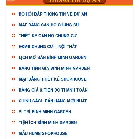
THÔNG TIN DỰ ÁN
BỘ HỎI ĐÁP THÔNG TIN VỀ DỰ ÁN
MẶT BẰNG CĂN HỘ CHUNG CƯ
THIẾT KẾ CĂN HỘ CHUNG CƯ
HĐMB CHUNG CƯ + NỘI THẤT
LỊCH MỞ BÁN BÌNH MINH GARDEN
BẢNG TÍNH GIÁ BÌNH MINH GARDEN
MẶT BẰNG THIẾT KẾ SHOPHOUSE
BẢNG GIÁ & TIẾN ĐỘ THANH TOÁN
CHINH SÁCH BÁN HÀNG MỚI NHẤT
VỊ TRÍ BÌNH MÌNH GARDEN
TIỆN ÍCH BÌNH MINH GARDEN
MẪU HĐMB SHOPHOUSE