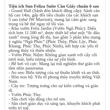
Tiện ích Sun Feliza Suite Cầu Giấy chuẩn 6 sao
- Grand Hall (Sảnh đón khách đẳng cấp): Sảnh căn
hộ cao 14m, gấp đôi tiêu chuẩn của các khách sạn
5 sao (như JW Marriott), mang lại cảm giác sang
trọng và bề thế ngay từ lối vào.
- Khu vườn Feliz Jardin (Vườn Ngũ Phúc): Diện
tích hơn 11.500 m², được thiết kế như một “ốc đảo
xanh” trong lòng đô thị, bao gồm 5 phân khu mang
ý nghĩa “Ngũ Phúc” (Phúc Thủy, Phúc Lộc, Phúc
Khang, Phúc Thọ, Phúc Ninh), kết hợp các yếu tố
phong thủy và thiên nhiên.
- Vườn Phúc Niệm: Không gian xanh với cây cối
tươi mát, biểu tượng của sự yên bình.
- Bể bơi vô cực: Mang lại trải nghiệm thư giãn với
tầm nhìn panorama.
- Ao sen: Biểu tượng của sự thuần khiết và an tĩnh.
- Hòn non bộ: Yếu tố phong thủy truyền thống Việt
Nam.
- Cây tre: Tượng trưng cho sự kiên cường và giản
dị.
- Vườn Phúc Thọ:
- Sân chơi vận động cho trẻ em.
- Sân chơi giáo dục và sáng tạo, khuyến khích phát
triển trí tuệ.