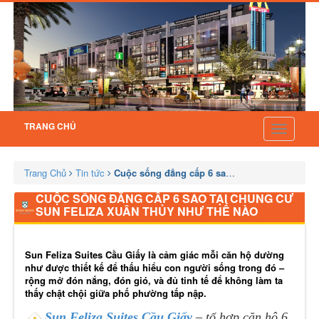
TRANG CHỦ
Toggle
navigatio
Trang Chủ
Tin tức
Cuộc sống đẳng cấp 6 sao tại chung cư Sun F
CUỘC SỐNG ĐẲNG CẤP 6 SAO TẠI CHUNG CƯ
SUN FELIZA XUÂN THỦY NHƯ THẾ NÀO
Sun Feliza Suites Cầu Giấy là cảm giác mỗi căn hộ dường
như được thiết kế để thấu hiểu con người sống trong đó –
rộng mở đón nắng, đón gió, và đủ tinh tế để không làm ta
thấy chật chội giữa phố phường tấp nập.
Sun Feliza Suites Cầu Giấy
– tổ hợp căn hộ 6