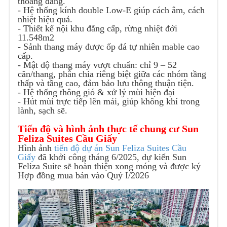
thoáng đãng.
-
Hệ thống kính double Low-E giúp cách âm, cách
nhiệt hiệu quả.
-
Thiết kế nội khu đẳng cấp, rừng nhiệt đới
11.548m2
-
Sảnh thang máy được ốp đá tự nhiên mable cao
cấp.
-
Mật độ thang máy vượt chuẩn: chỉ 9 – 52
căn/thang, phân chia riêng biệt giữa các nhóm tầng
thấp và tầng cao, đảm bảo lưu thông thuận tiện.
-
Hệ thống thông gió & xử lý mùi hiện đại
-
Hút mùi trực tiếp lên mái, giúp không khí trong
lành, sạch sẽ.
Tiến độ và hình ảnh thực tế chung cư Sun
Feliza Suites Cầu Giấy
Hình ảnh
tiến độ dự án Sun Feliza Suites Cầu
Giấy
đã khởi công tháng 6/2025, dự kiến Sun
Feliza Suite sẽ hoàn thiện xong móng và được ký
Hợp đồng mua bán vào Quý I/2026