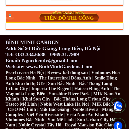
TIẾN ĐỘ THI CÔNG
BÌNH MINH GARDEN
Add: Số 93 Đức Giang, Long Biên, Hà Nội
Tel: O33.334.6688 - 0969.31.7989
Email: Ngocdiendv@gmail.Com
Website: www.BinhMinhGardens.Com
Pearl rivera Hà Nội
|
Review bất động sản
|
Vinhomes Hòa
Long Bắc Ninh
|
The Interceltral Đông Anh
|
Smile Đông
Anh khu đô thị G19
|
Sun Bắc Ninh
|
Bắc Thăng Long
Urban City
|
Imperia The Regent
|
Hateco Đông Anh
|
The
Magnolia Long Biên
|
Sunshine River Park
|
MIK Nam An
Khánh
|
Khai Sơn City
|
Bắc Thăng Long Urban City
|
Taseco Mê Linh
|
Noble West Lake Ha Noi
|
MIK Bắc Ninh
|
CEO Mê Linh
|
Mik Bắc Giang
|
Noble Rivera
|
Mangala
Complex
|
Việt Yên Riverside
|
Vista Nam An Khánh
|
Vinhomes Bắc Ninh
|
Sun Mê Linh
|
Sun Urban City Hà
Nam
|
Noble Crystal Tây Hồ
|
Royal Mansion Bắc Giang
|