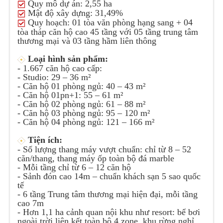
Quy mô dự án:
2,55 ha
Mật độ xây dựng:
31,49%
Quy hoạch:
01 tòa văn phòng hạng sang + 04
tòa tháp căn hộ cao 45 tầng với 05 tầng trung tâm
thương mại và 03 tầng hầm liên thông
Loại hình sản phẩm:
- 1.667 căn hộ cao cấp:
- Studio: 29 – 36 m²
- Căn hộ 01 phòng ngủ: 40 – 43 m²
- Căn hộ 01pn+1: 55 – 61 m²
- Căn hộ 02 phòng ngủ: 61 – 88 m²
- Căn hộ 03 phòng ngủ: 95 – 120 m²
- Căn hộ 04 phòng ngủ: 121 – 166 m²
Tiện ích:
-
Số lượng thang máy vượt chuẩn: chỉ từ 8 – 52
căn/thang, thang máy ốp toàn bộ đá marble
-
Mỗi tầng chỉ từ 6 – 12 căn hộ
-
Sảnh đón cao 14m – chuẩn khách sạn 5 sao quốc
tế
-
6 tầng Trung tâm thương mại hiện đại, mỗi tầng
cao 7m
-
Hơn 1,1 ha cảnh quan nội khu như resort: bể bơi
ngoài trời liên kết toàn bộ 4 zone, khu rừng nghỉ