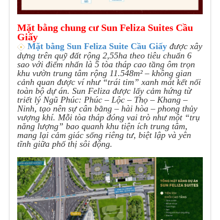
Mặt bằng chung cư Sun Feliza Suites Cầu
Giấy
Mặt bằng Sun Feliza Suite Cầu Giấy
được xây
dựng trên quỹ đất rộng 2,55ha theo tiêu chuẩn 6
sao với điểm nhấn là 5 tòa tháp cao tầng ôm trọn
khu vườn trung tâm rộng 11.548m² – không gian
cảnh quan được ví như “trái tim” xanh mát kết nối
toàn bộ dự án. Sun Feliza được lấy cảm hứng từ
triết lý Ngũ Phúc: Phúc – Lộc – Thọ – Khang –
Ninh, tạo nên sự cân bằng – hài hòa – phong thủy
vượng khí. Mỗi tòa tháp đóng vai trò như một “trụ
năng lượng” bao quanh khu tiện ích trung tâm,
mang lại cảm giác sống riêng tư, biệt lập và yên
tĩnh giữa phố thị sôi động.