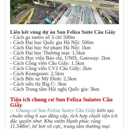
Liên kết vùng dự án Sun Feliza Suite Cầu Giấy
- Cách ga metro số 3 chỉ 500m
-
Cách Đại học Quốc gia Hà Nội: 500m
-
Cách Đại học Sư phạm Hà Nội: 1km
-
Cách Đại học Thương mại: 1,5km
-
Cách Học viện Báo chí, UNIS, Gateway: 2km
-
Cách Công viên Cầu Giấy: 1.5km
-
Cách Công viên CV1 Cầu Giấy: 2km
-
Cách Keangnam: 2,5km
-
Cách Bến xe Mỹ Đình: 2,5km
-
Cách siêu thị Big C: 3km
-
Cách Trung tâm Hội nghị Quốc gia: 3km
Tiện ích chung cư Sun Feliza Suiutes Cầu
Giấy
Chung cư Sun Feliza Suites Cầu Giấy
kiến tạo
chuẩn sống 6 sao đẳng cấp, tích hợp chuỗi tiện ích
đặc quyền như: Khu vườn Hạnh phúc rộng
11.548m², bể bơi vô cực, trung tâm thương mại