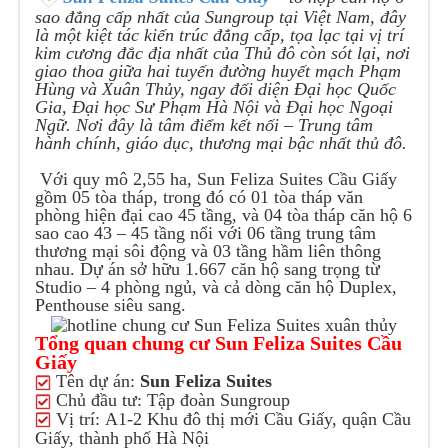
sao đẳng cấp nhất của Sungroup tại Việt Nam, đây
là một kiệt tác kiến trúc đẳng cấp, tọa lạc tại vị trí
kim cương đắc địa nhất của Thủ đô còn sót lại, nơi
giao thoa giữa hai tuyến đường huyết mạch Phạm
Hùng và Xuân Thủy, ngay đối diện Đại học Quốc
Gia, Đại học Sư Phạm Hà Nội và Đại học Ngoại
Ngữ. Nơi đây là tâm điểm kết nối – Trung tâm
hành chính, giáo dục, thương mại bậc nhất thủ đô.
Với quy mô 2,55 ha, Sun Feliza Suites Cầu Giấy
gồm 05 tòa tháp, trong đó có 01 tòa tháp văn
phòng hiện đại cao 45 tầng, và 04 tòa tháp căn hộ 6
sao cao 43 – 45 tầng nổi với 06 tầng trung tâm
thương mại sôi động và 03 tầng hầm liên thông
nhau. Dự án sở hữu 1.667 căn hộ sang trọng từ
Studio – 4 phòng ngủ, và cả dòng căn hộ Duplex,
Penthouse siêu sang.
Tổng quan chung cư Sun Feliza Suites Cầu
Giấy
Tên dự án:
Sun Feliza Suites
Chủ đầu tư:
Tập đoàn Sungroup
Vị trí:
A1-2 Khu đô thị mới Cầu Giấy, quận Cầu
Giấy, thành phố Hà Nội